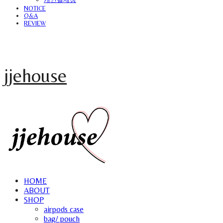
NOTICE
Q&A
REVIEW
jjehouse
HOME
ABOUT
SHOP
airpods case
bag/ pouch