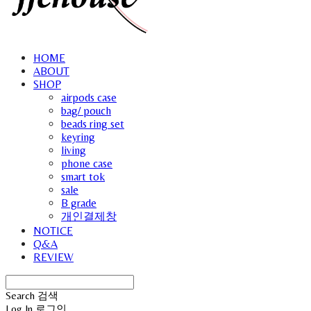
HOME
ABOUT
SHOP
airpods case
bag/ pouch
beads ring set
keyring
living
phone case
smart tok
sale
B grade
개인결제창
NOTICE
Q&A
REVIEW
Search
검색
Log In
로그인