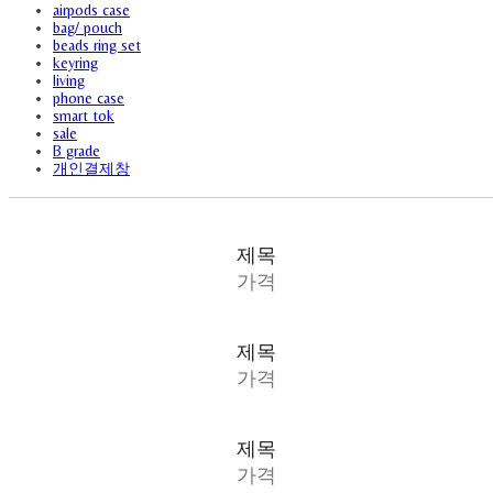
airpods case
bag/ pouch
beads ring set
keyring
living
phone case
smart tok
sale
B grade
개인결제창
제목
가격
제목
가격
제목
가격