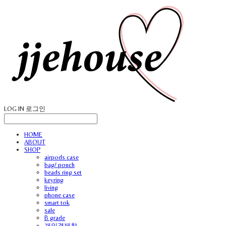
LOG IN
로그인
HOME
ABOUT
SHOP
airpods case
bag/ pouch
beads ring set
keyring
living
phone case
smart tok
sale
B grade
개인결제창