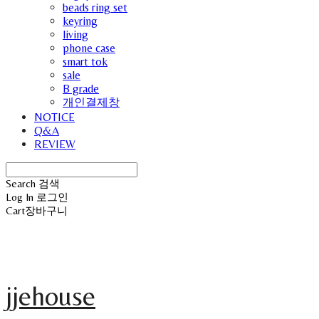
beads ring set
keyring
living
phone case
smart tok
sale
B grade
개인결제창
NOTICE
Q&A
REVIEW
Search
검색
Log In
로그인
Cart
장바구니
jjehouse